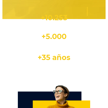
+10.253
servicios
+5.000
clientes confían
en nosotros
+35 años
experiencia